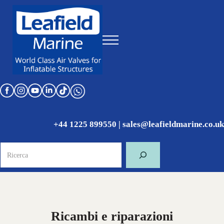
Skip to main content
Skip to header right navigation
Skip to site footer
Menu
World Class Air Valves for Inflatable Structures
Leafield Marine
+44 1225 899550
|
sales@leafieldmarine.co.uk
Ricerca
Ricambi e riparazioni