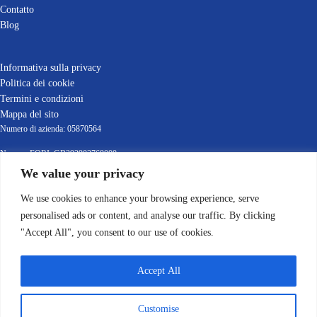
Contatto
Blog
Informativa sulla privacy
Politica dei cookie
Termini e condizioni
Mappa del sito
Numero di azienda: 05870564
Numero EORI: GB392903769000
Partita IVA: GB392903769
We value your privacy
© 2022-2025 Leafield Marine Ltd
We use cookies to enhance your browsing experience, serve
personalised ads or content, and analyse our traffic. By clicking
"Accept All", you consent to our use of cookies.
Accept All
Customise