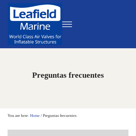
Skip to main content
Skip to header right navigation
Skip to site footer
Menu
World Class Air Valves for Inflatable Structures
Leafield Marine
Preguntas frecuentes
You are here:
Home
/
Preguntas frecuentes