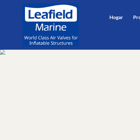
Skip to main content
Skip to header right navigation
Skip to site footer
Hogar
Pr
Leafield Marine
World Class Air Valves for Inflatable Structures