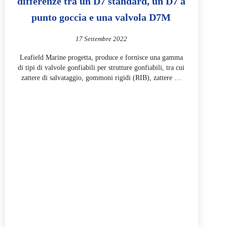
differenze tra un D7 standard, un D7 a
punto goccia e una valvola D7M
17 Settembre 2022
Leafield Marine progetta, produce e fornisce una gamma
di tipi di valvole gonfiabili per strutture gonfiabili, tra cui
zattere di salvataggio, gommoni rigidi (RIB), zattere …