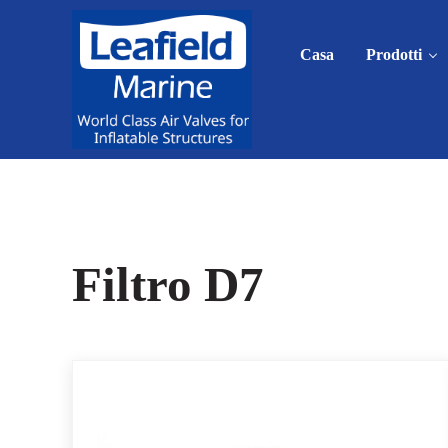
Skip to main content
Skip to header right navigation
Skip to site footer
Casa
Prodotti
World Class Air Valves for Inflatable Structures
Leafield Marine
Filtro D7