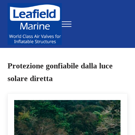
Skip to main content
Skip to header right navigation
Skip to site footer
Menu
World Class Air Valves for Inflatable Structures
Leafield Marine
Protezione gonfiabile dalla luce
solare diretta