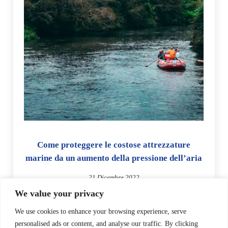
Come proteggere le costose attrezzature
marine da un aumento della pressione dell’aria
21 Dicembre 2022
We value your privacy
Molti tipi di gonfiabili sono costosi e quindi costosi da sostituire
o riparare in caso di guasti, quindi la prevenzione di questo è
We use cookies to enhance your browsing experience, serve
importante soprattutto durante l’uso. La …
personalised ads or content, and analyse our traffic. By clicking