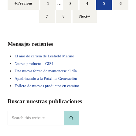
Interim pages omitted
…
Previous
1
3
4
5
6
Go to page
Go to page
Go to page
Go to page
Go to pa
7
8
Next
Go to page
Go to page
Sidebar
Mensajes recientes
El año de carrera de Leafield Marine
Nuevo producto – GIS4
Una nueva forma de mantenerse al día
Apadrinando a la Próxima Generación
Folleto de nuevos productos en camino……
Buscar nuestras publicaciones
Search this website
Submit search