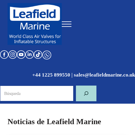
Skip to main content
Skip to header right navigation
Skip to site footer
Menu
World Class Air Valves for Inflatable Structures
Leafield Marine
+44 1225 899550
|
sales@leafieldmarine.co.uk
Búsqueda
Noticias de Leafield Marine