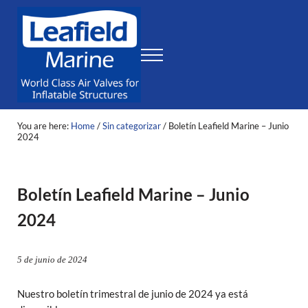
Skip to main content
Skip to header right navigation
Skip to site footer
Menu
Leafield Marine
World Class Air Valves for Inflatable Structures
You are here:
Home
/
Sin categorizar
/
Boletín Leafield Marine – Junio
2024
Boletín Leafield Marine – Junio
2024
5 de junio de 2024
Nuestro boletín trimestral de junio de 2024 ya está