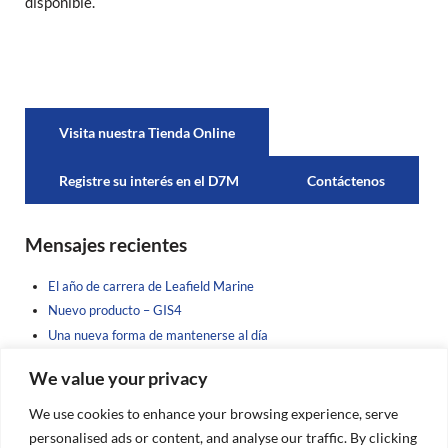
disponible.
Visita nuestra Tienda Online
Registre su interés en el D7M
Contáctenos
Sidebar
Mensajes recientes
El año de carrera de Leafield Marine
Nuevo producto – GIS4
Una nueva forma de mantenerse al día
Apadrinando a la Próxima Generación
We value your privacy
Folleto de nuevos productos en camino……
We use cookies to enhance your browsing experience, serve
Buscar nuestras publicaciones
personalised ads or content, and analyse our traffic. By clicking