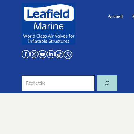
Skip to main content
Skip to header right navigation
Skip to site footer
Accueil
World Class Air Valves for Inflatable Structures
Leafield Marine
Recherche