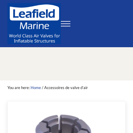
Skip to main content
Skip to header right navigation
Skip to site footer
Menu
Leafield Marine
World Class Air Valves for Inflatable Structures
You are here:
Home
/
Accessoires de valve d’air