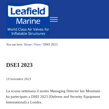
Skip to main content
Skip to header right navigation
Skip to site footer
Menu
World Class Air Valves for Inflatable Structures
Leafield Marine
You are here:
Home
/
Fiere
/
DSEI 2023
DSEI 2023
19 Settembre 2023
La scorsa settimana il nostro Managing Director Ian Mountain
ha partecipato a DSEI 2023 (Defense and Security Equipment
International) a Londra.