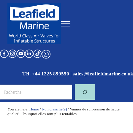
Skip to main content
Skip to header right navigation
Skip to site footer
Menu
World Class Air Valves for Inflatable Structures
Leafield Marine
Tél. +44 1225 899550
|
sales@leafieldmarine.co.uk
Recherche
You are here:
Home
/
Non classifié(e)
/
Vannes de surpression de haute
qualité – Pourquoi elles sont plus rentables.