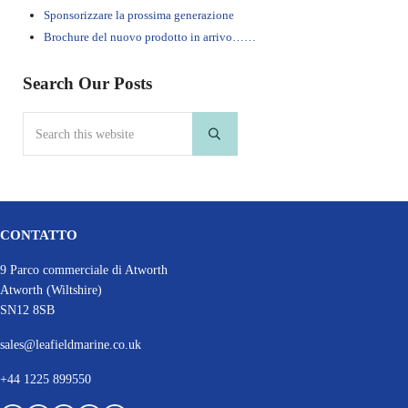
Sponsorizzare la prossima generazione
Brochure del nuovo prodotto in arrivo……
Search Our Posts
Search this website
Submit search
CONTATTO
9 Parco commerciale di Atworth
Atworth (Wiltshire)
SN12 8SB
sales@leafieldmarine.co.uk
+44 1225 899550