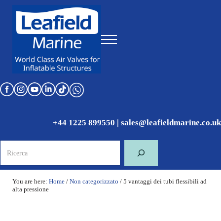
Skip to main content
Skip to header right navigation
Skip to site footer
Menu
World Class Air Valves for Inflatable Structures
Leafield Marine
+44 1225 899550
|
sales@leafieldmarine.co.uk
Ricerca
You are here:
Home
/
Non categorizzato
/
5 vantaggi dei tubi flessibili ad
alta pressione