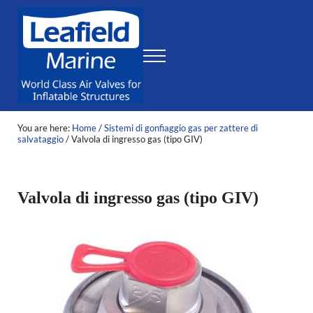
Skip to main content
Skip to header right navigation
Skip to site footer
Menu
World Class Air Valves for Inflatable Structures
Leafield Marine
You are here:
Home
/
Sistemi di gonfiaggio gas per zattere di
salvataggio
/
Valvola di ingresso gas (tipo GIV)
Valvola di ingresso gas (tipo GIV)