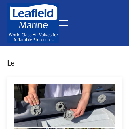
Skip to main content
Skip to header right navigation
Skip to site footer
Menu
Leafield Marine
World Class Air Valves for Inflatable Structures
Le