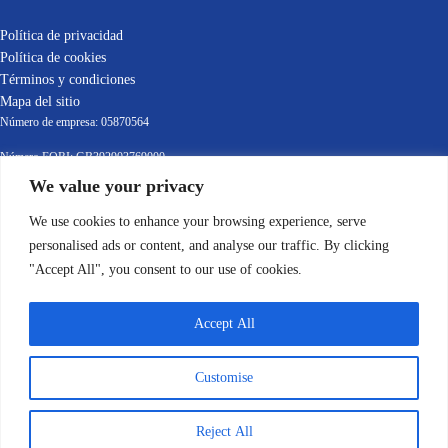
Política de privacidad
Política de cookies
Términos y condiciones
Mapa del sitio
Número de empresa: 05870564
Número EORI: GB392903769000
Número de IVA: GB392903769
We value your privacy
© 2022-2025 Leafield Marine Ltd
We use cookies to enhance your browsing experience, serve
personalised ads or content, and analyse our traffic. By clicking
"Accept All", you consent to our use of cookies.
Accept All
Customise
English
(
Inglés
)
Français
(
Francés
)
Español
Italiano
Reject All