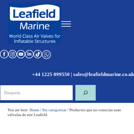
Skip to main content
Skip to header right navigation
Skip to site footer
Menu
World Class Air Valves for Inflatable Structures
Leafield Marine
+44 1225 899550
|
sales@leafieldmarine.co.uk
Búsqueda
You are here:
Home
/
Sin categorizar
/
Productos que no conocías usan
válvulas de aire Leafield