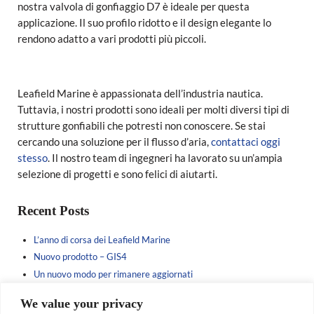
nostra valvola di gonfiaggio D7 è ideale per questa
applicazione. Il suo profilo ridotto e il design elegante lo
rendono adatto a vari prodotti più piccoli.
Leafield Marine è appassionata dell’industria nautica.
Tuttavia, i nostri prodotti sono ideali per molti diversi tipi di
strutture gonfiabili che potresti non conoscere. Se stai
cercando una soluzione per il flusso d’aria,
contattaci oggi
stesso
. Il nostro team di ingegneri ha lavorato su un’ampia
selezione di progetti e sono felici di aiutarti.
Sidebar
Recent Posts
L’anno di corsa dei Leafield Marine
Nuovo prodotto – GIS4
Un nuovo modo per rimanere aggiornati
Sponsorizzare la prossima generazione
We value your privacy
Brochure del nuovo prodotto in arrivo……