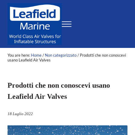
Skip to main content
Skip to header right navigation
Skip to site footer
Menu
World Class Air Valves for Inflatable Structures
Leafield Marine
You are here:
Home
/
Non categorizzato
/
Prodotti che non conoscevi
usano Leafield Air Valves
Prodotti che non conoscevi usano
Leafield Air Valves
18 Luglio 2022